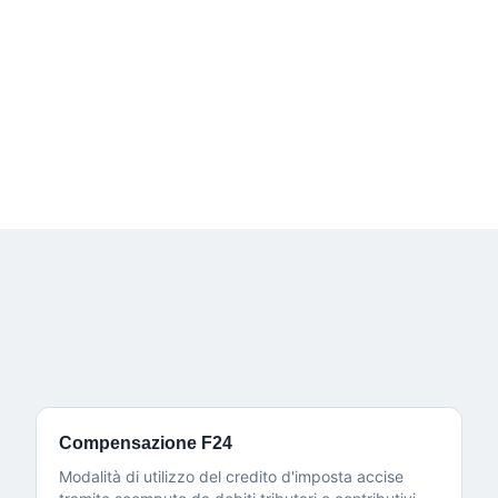
PAGINA DI RIFERIMENTO
Rimborso accise autotrasporto
Tutti i dettagli, esempi e procedure operative.
Compensazione F24
Modalità di utilizzo del credito d'imposta accise