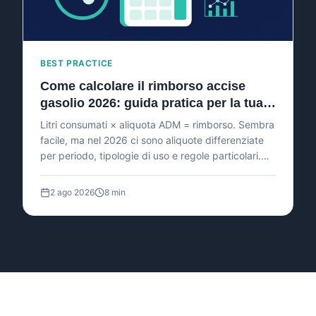
BEST PRACTICE
Come calcolare il rimborso accise
gasolio 2026: guida pratica per la tua
flotta
Litri consumati × aliquota ADM = rimborso. Sembra
facile, ma nel 2026 ci sono aliquote differenziate
per periodo, tipologie di uso e regole particolari.
Ecco la guida completa con esempi concreti.
2 ago 2026
8 min