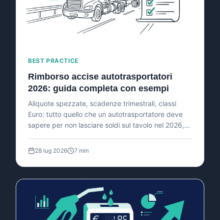
BEST PRACTICE
Rimborso accise autotrasportatori
2026: guida completa con esempi
Aliquote spezzate, scadenze trimestrali, classi
Euro: tutto quello che un autotrasportatore deve
sapere per non lasciare soldi sul tavolo nel 2026,
con esempi numerici per flotte da 5 a 50 mezzi.
28 lug 2026
7 min