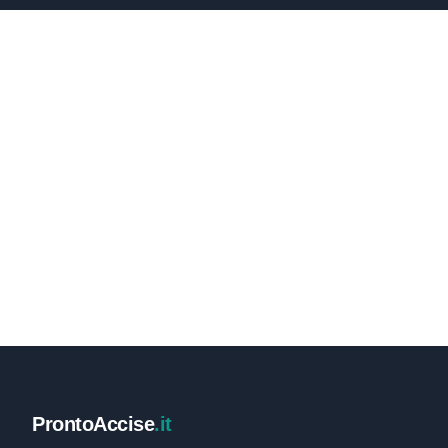
ProntoAccise
.it